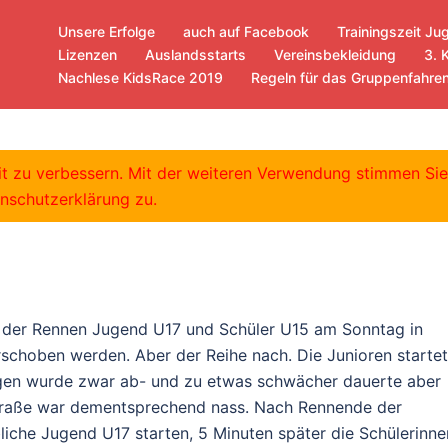
Unsere Erfolge
auch auf Facebook
Trainingszeit Ju
Lizenzen
Auslandsstarts
Vereinsbekleidung
3. 
Nachlese KidsRace 2019
Regeln für das Gruppenfahre
en U15 –
eit zu verbessern. Mit der weiteren Verwendung stimmen Si
nschutzerklärung zu.
n der Rennen Jugend U17 und Schüler U15 am Sonntag in
schoben werden. Aber der Reihe nach. Die Junioren starte
gen wurde zwar ab- und zu etwas schwächer dauerte aber
traße war dementsprechend nass. Nach Rennende der
bliche Jugend U17 starten, 5 Minuten später die Schülerinne