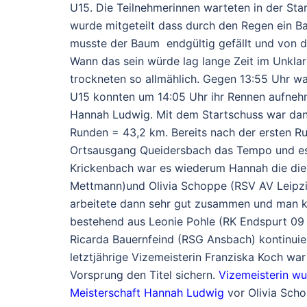
U15. Die Teilnehmerinnen warteten in der Sta
wurde mitgeteilt dass durch den Regen ein B
musste der Baum endgültig gefällt und von d
Wann das sein würde lag lange Zeit im Unklar
trockneten so allmählich. Gegen 13:55 Uhr war
U15 konnten um 14:05 Uhr ihr Rennen aufneh
Hannah Ludwig. Mit dem Startschuss war dan
Runden = 43,2 km. Bereits nach der ersten R
Ortsausgang Queidersbach das Tempo und es b
Krickenbach war es wiederum Hannah die die 
Mettmann)und Olivia Schoppe (RSV AV Leipzi
arbeitete dann sehr gut zusammen und man k
bestehend aus Leonie Pohle (RK Endspurt 09
Ricarda Bauernfeind (RSG Ansbach) kontinuie
letztjährige Vizemeisterin Franziska Koch war
Vorsprung den Titel sichern.
Vizemeisterin wu
Meisterschaft Hannah Ludwig
vor Olivia Schop