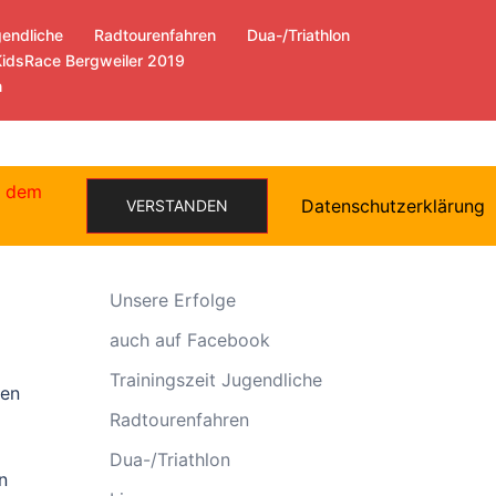
gendliche
Radtourenfahren
Dua-/Triathlon
KidsRace Bergweiler 2019
n
e dem
Datenschutzerklärung
VERSTANDEN
Allgemein
Unsere Erfolge
auch auf Facebook
Trainingszeit Jugendliche
ten
Radtourenfahren
Dua-/Triathlon
n