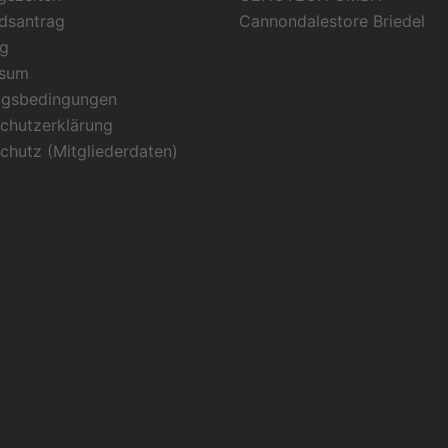
edsantrag
Cannondalestore Briedel
g
ssum
ngsbedingungen
chutzerklärung
chutz (Mitgliederdaten)