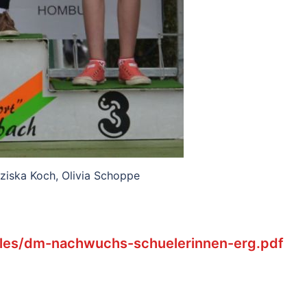
ziska Koch, Olivia Schoppe
iles/dm-nachwuchs-schuelerinnen-erg.pdf