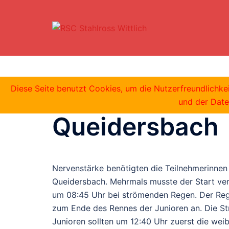
Zum
Inhalt
springen
DM Schülerinn
Diese Seite benutzt Cookies, um die Nutzerfreundlichk
und der Date
Queidersbach
Nervenstärke benötigten die Teilnehmerinne
Queidersbach. Mehrmals musste der Start ver
um 08:45 Uhr bei strömenden Regen. Der Re
zum Ende des Rennes der Junioren an. Die S
Junioren sollten um 12:40 Uhr zuerst die wei