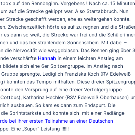
rtbox auf den Rennbeginn. Vergebens ! Nach ca. 15 Minuten
aum auf die Strecke gekippt war. Also Startabbruch. Nun
er Strecke geschafft werden, ehe es weitergehen konnte.
en. Zwischenzeitlich hörte es auf zu regnen und die Straße
 es dann so weit, die Strecke war frei und die Schülerinne
men und das bei strahlendem Sonnenschein. Mit dabei –
n die Nervosität wie weggeblasen. Das Rennen ging über 
unde verschärfte
Hannah
in einem leichten Anstieg am
ildete sich eine 6er Spitzengruppe. Im Anstieg nach
Gruppe sprengte. Lediglich Franziska Koch (RV Edelweiß
g) konnten das Tempo mithalten. Diese dreier Spitzengrup
onnte den Vorsprung auf eine dreier Verfolgergruppe
 Cottbus), Katharina Hechler (RSV Edelweiß Oberhausen) u
rlich ausbauen. So kam es dann zum Endspurt. Die
 die Sprintstärkste und konnte sich mit einer Radlänge
rde bei Ihrer ersten Teilnahme an einer Deutschen
pe. Eine „Super“ Leistung !!!!!!