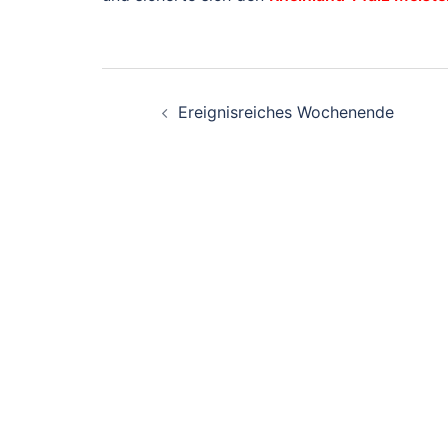
Beitragsnavigati
Ereignisreiches Wochenende