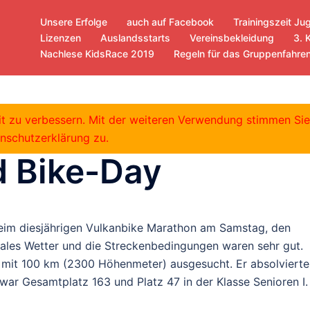
Unsere Erfolge
auch auf Facebook
Trainingszeit Ju
Lizenzen
Auslandsstarts
Vereinsbekleidung
3. 
Nachlese KidsRace 2019
Regeln für das Gruppenfahre
B Marathon in
eit zu verbessern. Mit der weiteren Verwendung stimmen Si
nschutzerklärung zu.
 Bike-Day
 beim diesjährigen Vulkanbike Marathon am Samstag, den
males Wetter und die Streckenbedingungen waren sehr gut.
z mit 100 km (2300 Höhenmeter) ausgesucht. Er absolvierte
s war Gesamtplatz 163 und Platz 47 in der Klasse Senioren I.