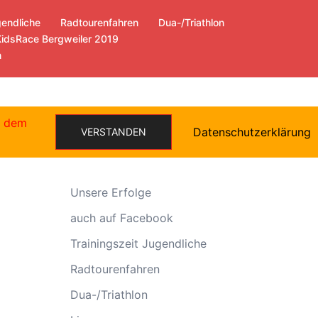
gendliche
Radtourenfahren
Dua-/Triathlon
KidsRace Bergweiler 2019
n
e dem
Datenschutzerklärung
VERSTANDEN
Allgemein
Unsere Erfolge
auch auf Facebook
Trainingszeit Jugendliche
Radtourenfahren
Dua-/Triathlon