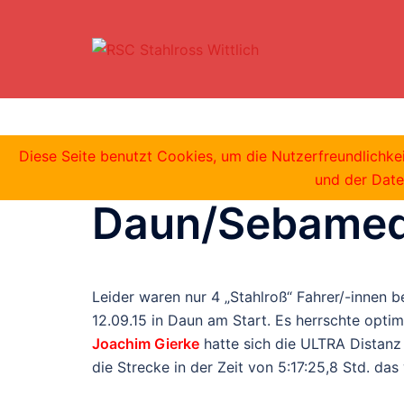
Zum
Inhalt
springen
Vulkanbike MT
Diese Seite benutzt Cookies, um die Nutzerfreundlichk
und der Date
Daun/Sebamed
Leider waren nur 4 „Stahlroß“ Fahrer/-innen
12.09.15 in Daun am Start. Es herrschte opti
Joachim Gierke
hatte sich die ULTRA Distan
die Strecke in der Zeit von 5:17:25,8 Std. da