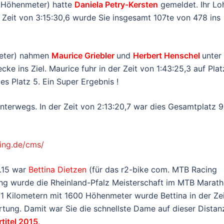
 Höhenmeter) hatte
Daniela
Petry-Kersten
gemeldet. Ihr Lo
er Zeit von 3:15:30,6 wurde Sie insgesamt 107te von 478 ins
meter) nahmen
Maurice Griebler
und
Herbert Henschel
unter
ke ins Ziel. Maurice fuhr in der Zeit von 1:43:25,3 auf Plat
es Platz 5. Ein Super Ergebnis !
nterwegs. In der Zeit von 2:13:20,7 war dies Gesamtplatz 
ing.de/cms/
.15 war
Bettina Dietzen
(für das r2-bike com. MTB Racing
tung wurde die Rheinland-Pfalz Meisterschaft im MTB Marat
1 Kilometern mit 1600 Höhenmeter wurde Bettina in der Ze
rtung. Damit war Sie die schnellste Dame auf dieser Distan
titel 2015
.