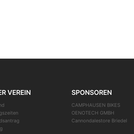
R VEREIN
SPONSOREN
nd
CAMPHAUSEN BIKES
gszeiten
OENOTECH GMBH
edsantrag
Cannondalestore Briedel
g