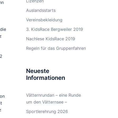
Lizenzen
hn
Auslandsstarts
Vereinsbekleidung
 die
3. KidsRace Bergweiler 2019
z
Nachlese KidsRace 2019
Regeln für das Gruppenfahren
92
Neueste
Informationen
Vätternrundan – eine Runde
hon
um den Vätternsee –
it
z
Sportlerehrung 2026