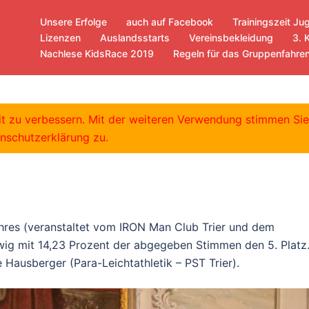
Unsere Erfolge
auch auf Facebook
Trainingszeit Ju
Lizenzen
Auslandsstarts
Vereinsbekleidung
3. 
Nachlese KidsRace 2019
Regeln für das Gruppenfahre
ssportlerin des
eit zu verbessern. Mit der weiteren Verwendung stimmen Si
nschutzerklärung zu.
hres (veranstaltet vom IRON Man Club Trier und dem
wig mit 14,23 Prozent der abgegeben Stimmen den 5. Platz
Hausberger (Para-Leichtathletik – PST Trier).