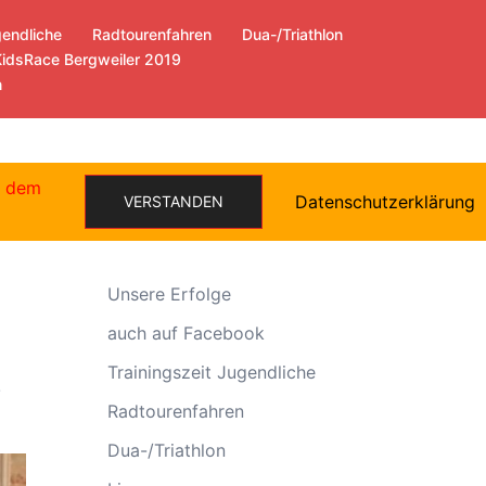
gendliche
Radtourenfahren
Dua-/Triathlon
KidsRace Bergweiler 2019
n
e dem
Datenschutzerklärung
VERSTANDEN
Allgemein
Unsere Erfolge
auch auf Facebook
Trainingszeit Jugendliche
.
Radtourenfahren
Dua-/Triathlon