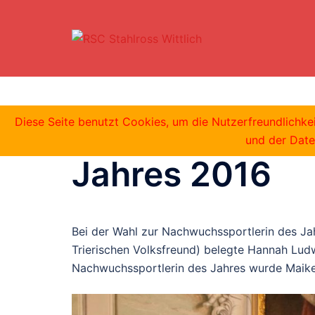
Zum
Inhalt
springen
Wahl Nachwuch
Diese Seite benutzt Cookies, um die Nutzerfreundlichk
und der Date
Jahres 2016
Bei der Wahl zur Nachwuchssportlerin des Ja
Trierischen Volksfreund) belegte Hannah Lud
Nachwuchssportlerin des Jahres wurde Maike 