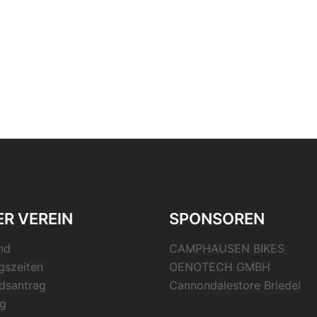
R VEREIN
SPONSOREN
nd
CAMPHAUSEN BIKES
gszeiten
OENOTECH GMBH
edsantrag
Cannondalestore Briedel
g