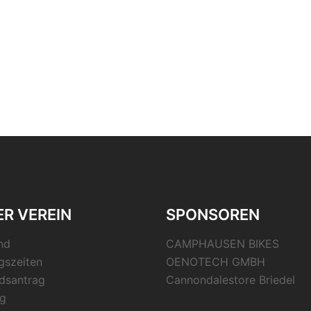
R VEREIN
SPONSOREN
nd
CAMPHAUSEN BIKES
gszeiten
OENOTECH GMBH
edsantrag
Cannondalestore Briedel
g