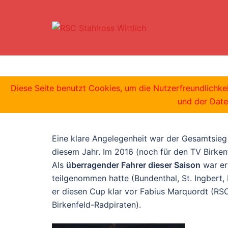
Zum
Inhalt
springen
YoungSTAR Lig
Diese Seite benutzt Cookies, um die Nutzerfreundlichk
und der Date
Eine klare Angelegenheit war der Gesamtsie
diesem Jahr. Im 2016 (noch für den TV Birken
Als
ü
ber
ragender Fahrer dieser Saison
war er
teilgenommen hatte (Bundenthal, St. Ingbert,
er diesen Cup klar vor Fabius Marquordt (RS
Birkenfeld-Radpiraten).