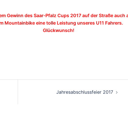
e
m Gew
inn des Saar-Pfalz Cups 2017 auf der Straße
auch 
m Mountainbike eine tolle Leistung unseres U11 Fahrers.
Glückwunsch
!
on
Jahresabschlussfeier 2017