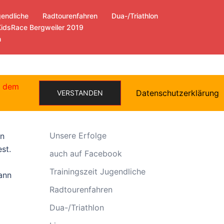
gendliche
Radtourenfahren
Dua-/Triathlon
KidsRace Bergweiler 2019
n
e dem
Datenschutzerklärung
VERSTANDEN
Allgemein
Unsere Erfolge
n
st.
auch auf Facebook
Trainingszeit Jugendliche
ann
Radtourenfahren
Dua-/Triathlon