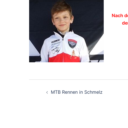
Nach d
de
Beitragsnavigati
MTB Rennen in Schmelz