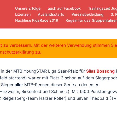
Unsere Erfolge
auch auf Facebook
Trainingszeit Ju
Lizenzen
Auslandsstarts
Vereinsbekleidung
3. 
Nachlese KidsRace 2019
Regeln für das Gruppenfahre
a Saar-Pfalz 2017
eit zu verbessern. Mit der weiteren Verwendung stimmen Si
nschutzerklärung zu.
g in der MTB-YoungSTAR Liga Saar-Pfalz für
Silas Bossong
i
feld startend) war er mit Platz 3 schon auf dem Siegerpode
 Sieger
aller
MTB-Rennen dieser Serie an denen er
 Hirzweiler, Birkenfeld und Schmelz). Mit 1500 Punkten gew
C Riegelsberg-Team Harzer Roller) und Silvan Theobald (TV