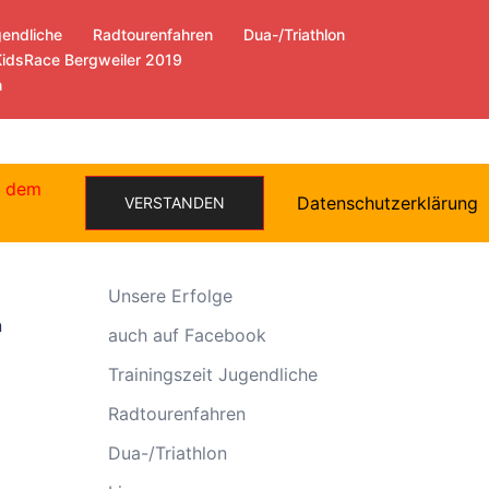
gendliche
Radtourenfahren
Dua-/Triathlon
KidsRace Bergweiler 2019
n
e dem
Datenschutzerklärung
VERSTANDEN
Allgemein
Unsere Erfolge
n
auch auf Facebook
Trainingszeit Jugendliche
Radtourenfahren
Dua-/Triathlon