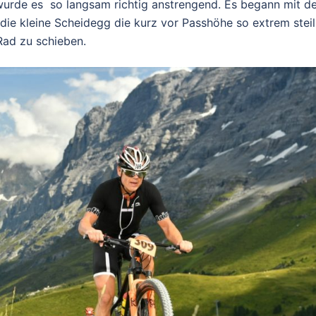
urde es so langsam richtig anstrengend. Es begann mit d
ie kleine Scheidegg die kurz vor Passhöhe so extrem steil
Rad zu schieben.