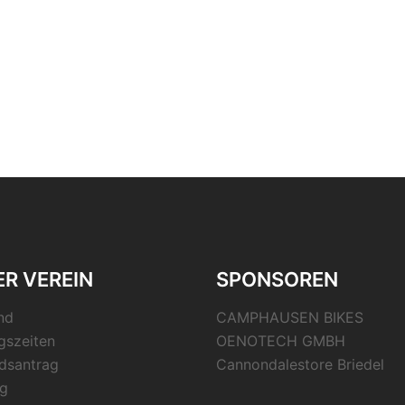
R VEREIN
SPONSOREN
nd
CAMPHAUSEN BIKES
gszeiten
OENOTECH GMBH
edsantrag
Cannondalestore Briedel
g