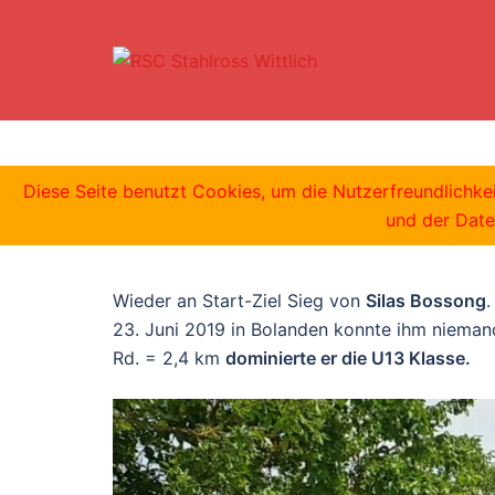
Zum
Inhalt
springen
Bolanden 2019
Diese Seite benutzt Cookies, um die Nutzerfreundlichk
und der Date
Wieder an Start-Ziel Sieg von
Silas Bossong
23. Juni 2019 in Bolanden konnte ihm nieman
Rd. = 2,4 km
dominierte er die U13 Klasse.