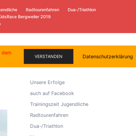
gendliche
Radtourenfahren
Dua-/Triathlon
KidsRace Bergweiler 2019
n
e dem
Datenschutzerklärung
VERSTANDEN
Allgemein
Unsere Erfolge
auch auf Facebook
Trainingszeit Jugendliche
Radtourenfahren
Dua-/Triathlon