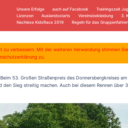
Unsere Erfolge
auch auf Facebook
Trainingszeit Ju
Lizenzen
Auslandsstarts
Vereinsbekleidung
3. 
Nachlese KidsRace 2019
Regeln für das Gruppenfahre
eit zu verbessern. Mit der weiteren Verwendung stimmen Si
nschutzerklärung zu.
. Beim 53. Großen Straßenpreis des Donnersbergkreises am
d den Sieg streitig machen. Auch bei diesem Rennen über 3