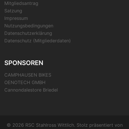
Mitgliedsantrag
Satzung
Impressum
Nutzungsbedingungen
Datenschutzerklärung
Datenschutz (Mitgliederdaten)
SPONSOREN
CAMPHAUSEN BIKES
OENOTECH GMBH
Cannondalestore Briedel
© 2026 RSC Stahlross Wittlich. Stolz präsentiert von