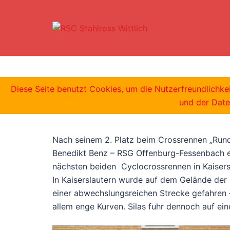
Zum
Inhalt
springen
Cyclocross Bu
Diese Seite benutzt Cookies, um die Nutzerfreundlichk
und der Date
Nach seinem 2. Platz beim Crossrennen „Run
Benedikt Benz – RSG Offenburg-Fessenbach e
nächsten beiden Cyclocrossrennen in Kaiser
In Kaiserslautern wurde auf dem Gelände der
einer abwechslungsreichen Strecke gefahren 
allem enge Kurven. Silas fuhr dennoch auf ein