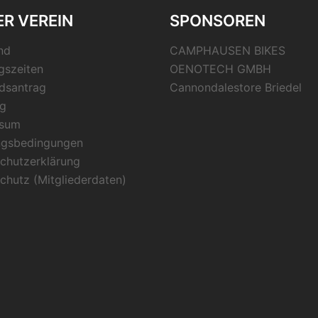
R VEREIN
SPONSOREN
nd
CAMPHAUSEN BIKES
gszeiten
OENOTECH GMBH
edsantrag
Cannondalestore Briedel
g
ssum
ngsbedingungen
chutzerklärung
chutz (Mitgliederdaten)