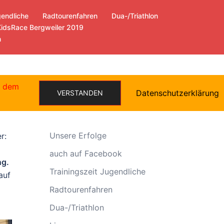
gendliche
Radtourenfahren
Dua-/Triathlon
KidsRace Bergweiler 2019
n
e dem
Datenschutzerklärung
VERSTANDEN
Allgemein
Unsere Erfolge
r:
auch auf Facebook
ng.
Trainingszeit Jugendliche
auf
Radtourenfahren
Dua-/Triathlon