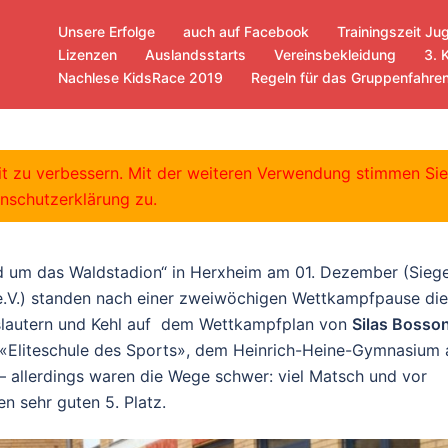
Unsere Erfolge
auch auf Facebook
Trainingszeit Ju
Lizenzen
Auslandsstarts
Vereinsbekleidung
3. 
Nachlese KidsRace 2019
Regeln für das Gruppenfahre
ndesliga
eit zu verbessern. Mit der weiteren Verwendung stimmen Si
nschutzerklärung zu.
d um das Waldstadion“ in Herxheim am 01. Dezember (Siege
.V.) standen nach einer zweiwöchigen Wettkampfpause die
slautern und Kehl auf dem Wettkampfplan von
Silas Bosso
 «Eliteschule des Sports», dem Heinrich-Heine-Gymnasium 
– allerdings waren die Wege schwer: viel Matsch und vor
en sehr guten 5. Platz.