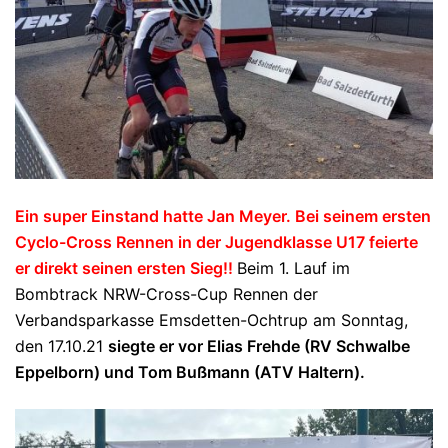
Ein super Einstand hatte Jan Meyer. Bei seinem ersten
Cyclo-Cross Rennen in der Jugendklasse U17 feierte
er direkt seinen ersten Sieg!!
Beim 1. Lauf im
Bombtrack NRW-Cross-Cup Rennen der
Verbandsparkasse Emsdetten-Ochtrup am Sonntag,
den 17.10.21
siegte er vor Elias Frehde (RV Schwalbe
Eppelborn) und Tom Bußmann (ATV Haltern).