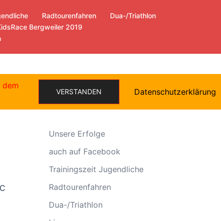
gendliche
Radtourenfahren
Dua-/Triathlon
KidsRace Bergweiler 2019
n
e dem
Datenschutzerklärung
VERSTANDEN
Allgemein
Unsere Erfolge
auch auf Facebook
Trainingszeit Jugendliche
Radtourenfahren
(RC
Dua-/Triathlon