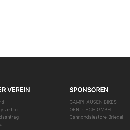
R VEREIN
SPONSOREN
nd
CAMPHAUSEN BIKES
gszeiten
OENOTECH GMBH
edsantrag
Cannondalestore Briedel
g