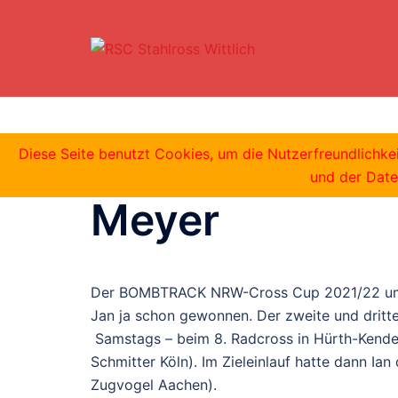
Zum
Inhalt
springen
2x Platz 2 im 
Diese Seite benutzt Cookies, um die Nutzerfreundlichk
und der Date
Meyer
Der BOMBTRACK NRW-Cross Cup 2021/22 umfa
Jan ja schon gewonnen. Der zweite und dritt
Samstags – beim 8. Radcross in Hürth-Kenden
Schmitter Köln). Im Zieleinlauf hatte dann Ia
Zugvogel Aachen).